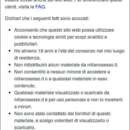
utenti, visita le
FAQ
.
Dichiari che i seguenti fatti sono accurati:
Acconsento che questo sito web possa utilizzare
cookie e tecnologie simili per scopi analitici e
pubblicitari.
Ho almeno 18 anni e l'età del consenso nel mio luogo
di residenza.
Non ridistribuirò alcun materiale da milanosesso.it.
Non consentirò a nessun minore di accedere a
milanosesso.it o a qualsiasi materiale in esso
contenuto.
Nickname:
Gisella69
Qualsiasi materiale visualizzato o scaricato da
Età:
21
milanosesso.it è per uso personale e non lo mostrerò
Paese:
Italia
a minori.
Provincia:
Sondrio
Non sono stato contattato dai fornitori di questo
Sesso:
Donna
materiale, e scelgo volentieri di visualizzarlo o
Sessualità:
Etero
scaricarlo.