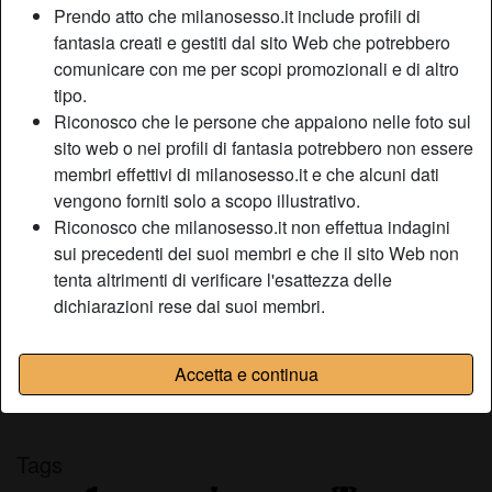
Prendo atto che milanosesso.it include profili di
Relazione:
Single
fantasia creati e gestiti dal sito Web che potrebbero
Colore dei capelli:
Castana
comunicare con me per scopi promozionali e di altro
Colore degli occhi:
Castani
tipo.
Fumatrice:
No
Riconosco che le persone che appaiono nelle foto sul
sito web o nei profili di fantasia potrebbero non essere
Descrizione
membri effettivi di milanosesso.it e che alcuni dati
person_pin
vengono forniti solo a scopo illustrativo.
Avere a che fare con un fidanzato che non sa neppure
Riconosco che milanosesso.it non effettua indagini
leccare la figa lo trovo veramente frustrante. Mi chiamo
sui precedenti dei suoi membri e che il sito Web non
Gisella, spero di trovare un amico intimo, riservato e
tenta altrimenti di verificare l'esattezza delle
discreto, con cui potermi divertire e ovviamente praticare
dichiarazioni rese dai suoi membri.
tanto sesso orale.
Sta cercando
Accetta e continua
Uomo, Etero, Bisessuale
Tags