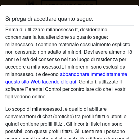
Si prega di accettare quanto segue:
Profilo di Gisella69
Prima di utilizzare milanosesso.it, desideriamo
concentrare la tua attenzione su quanto segue:
milanosesso.it contiene materiale sessualmente esplicito
non censurato non adatto ai minori. Devi avere almeno 18
anni e l'età del consenso nel tuo luogo di residenza per
accedere a milanosesso.it. I minorenni sono esclusi da
milanosesso.it e devono
abbandonare immediatamente
questo sito Web facendo clic qui.
Genitori, utilizzate il
software Parental Control per controllare ciò che i vostri
figli vedono online.
Lo scopo di milanosesso.it è quello di abilitare
conversazioni di chat (erotiche) tra profili fittizi e utenti e
quindi contiene profili fittizi. Gli incontri fisici non sono
possibili con questi profili fittizi. Gli utenti reali possono
star
chat
Aggiungi
Chatta adesso
essere trovati anche sul sito web. Per differenziare questi