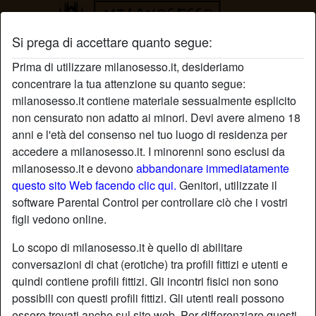
Si prega di accettare quanto segue:
Profilo di InterNelCuore
Prima di utilizzare milanosesso.it, desideriamo
concentrare la tua attenzione su quanto segue:
milanosesso.it contiene materiale sessualmente esplicito
non censurato non adatto ai minori. Devi avere almeno 18
anni e l'età del consenso nel tuo luogo di residenza per
accedere a milanosesso.it. I minorenni sono esclusi da
milanosesso.it e devono
abbandonare immediatamente
questo sito Web facendo clic qui.
Genitori, utilizzate il
software Parental Control per controllare ciò che i vostri
figli vedono online.
Lo scopo di milanosesso.it è quello di abilitare
conversazioni di chat (erotiche) tra profili fittizi e utenti e
quindi contiene profili fittizi. Gli incontri fisici non sono
possibili con questi profili fittizi. Gli utenti reali possono
star
chat
Aggiungi
Chatta adesso
essere trovati anche sul sito web. Per differenziare questi