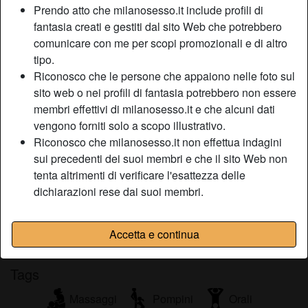
Prendo atto che milanosesso.it include profili di
Relazione:
Single
fantasia creati e gestiti dal sito Web che potrebbero
Colore dei capelli:
Bionde
comunicare con me per scopi promozionali e di altro
Depilata:
Depilata
tipo.
Fumatrice:
Sì
Riconosco che le persone che appaiono nelle foto sul
sito web o nei profili di fantasia potrebbero non essere
Descrizione
membri effettivi di milanosesso.it e che alcuni dati
person_pin
vengono forniti solo a scopo illustrativo.
Grande tifosa interista e amante del calcio in generale,
Riconosco che milanosesso.it non effettua indagini
cerca cuore neroazzurro con cui andare allo stadio e nn
sui precedenti dei suoi membri e che il sito Web non
solo! Vivo da sola e ho casa tutta per noi per guardare le
tenta altrimenti di verificare l'esattezza delle
partite in tv! Caro neroazzurro scrivimi
dichiarazioni rese dai suoi membri.
Sta cercando
Non ha specificato le sue preferenze
Accetta e continua
Tags
Massaggi
Pompini
Orali