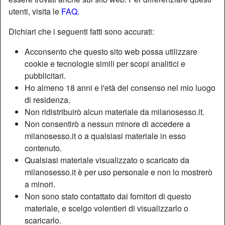
utenti, visita le
FAQ
.
Dichiari che i seguenti fatti sono accurati:
Acconsento che questo sito web possa utilizzare
cookie e tecnologie simili per scopi analitici e
pubblicitari.
Ho almeno 18 anni e l'età del consenso nel mio luogo
di residenza.
Non ridistribuirò alcun materiale da milanosesso.it.
Non consentirò a nessun minore di accedere a
milanosesso.it o a qualsiasi materiale in esso
contenuto.
Nickname:
InterNelCuore
Qualsiasi materiale visualizzato o scaricato da
Età:
36
milanosesso.it è per uso personale e non lo mostrerò
Paese:
Italia
a minori.
Provincia:
Milano
Non sono stato contattato dai fornitori di questo
Sesso:
Donna
materiale, e scelgo volentieri di visualizzarlo o
Sessualità:
Etero
scaricarlo.