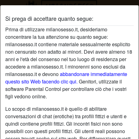
Si prega di accettare quanto segue:
Profilo di Dolcesugar
Prima di utilizzare milanosesso.it, desideriamo
concentrare la tua attenzione su quanto segue:
milanosesso.it contiene materiale sessualmente esplicito
non censurato non adatto ai minori. Devi avere almeno 18
anni e l'età del consenso nel tuo luogo di residenza per
accedere a milanosesso.it. I minorenni sono esclusi da
milanosesso.it e devono
abbandonare immediatamente
questo sito Web facendo clic qui.
Genitori, utilizzate il
software Parental Control per controllare ciò che i vostri
figli vedono online.
Lo scopo di milanosesso.it è quello di abilitare
conversazioni di chat (erotiche) tra profili fittizi e utenti e
quindi contiene profili fittizi. Gli incontri fisici non sono
possibili con questi profili fittizi. Gli utenti reali possono
star
chat
Aggiungi
Chatta adesso
essere trovati anche sul sito web. Per differenziare questi