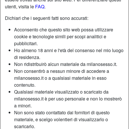
utenti, visita le
FAQ
.
Dichiari che i seguenti fatti sono accurati:
Acconsento che questo sito web possa utilizzare
cookie e tecnologie simili per scopi analitici e
pubblicitari.
Ho almeno 18 anni e l'età del consenso nel mio luogo
di residenza.
Non ridistribuirò alcun materiale da milanosesso.it.
Non consentirò a nessun minore di accedere a
milanosesso.it o a qualsiasi materiale in esso
contenuto.
Nickname:
Dolcesugar
Qualsiasi materiale visualizzato o scaricato da
Età:
30
milanosesso.it è per uso personale e non lo mostrerò
Paese:
Italia
a minori.
Provincia:
Milano
Non sono stato contattato dai fornitori di questo
Sesso:
Donna
materiale, e scelgo volentieri di visualizzarlo o
Sessualità:
Etero
scaricarlo.