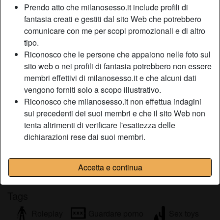
Prendo atto che milanosesso.it include profili di
Relazione:
Single
fantasia creati e gestiti dal sito Web che potrebbero
Colore dei capelli:
Castana
comunicare con me per scopi promozionali e di altro
Colore degli occhi:
Castani
tipo.
Depilata:
Sì
Riconosco che le persone che appaiono nelle foto sul
sito web o nei profili di fantasia potrebbero non essere
Descrizione
membri effettivi di milanosesso.it e che alcuni dati
person_pin
vengono forniti solo a scopo illustrativo.
Vi piace il calcio, state sempre a guardare le partite? Bhe
Riconosco che milanosesso.it non effettua indagini
allora non fate per me! Non voglio un uomo che sta sempre
sui precedenti dei suoi membri e che il sito Web non
a guardare sport tutto il santo giorno! A me piace uscire di
tenta altrimenti di verificare l'esattezza delle
casa e passeggiare capite?!
dichiarazioni rese dai suoi membri.
Sta cercando
Uomo, Etero, Bisessuale
Accetta e continua
Tags
Roleplay
Guardare porno
Sex toys